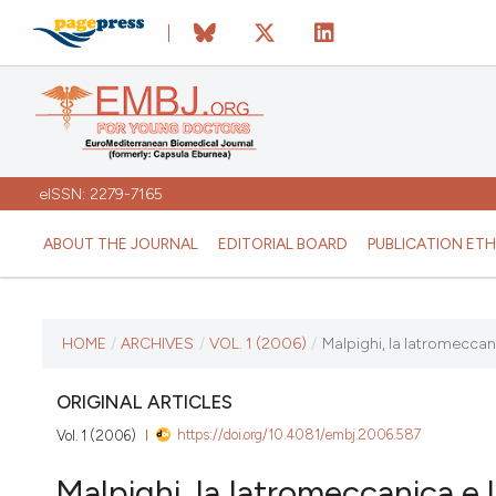
eISSN: 2279-7165
ABOUT THE JOURNAL
EDITORIAL BOARD
PUBLICATION ETH
CURRENT ISSUE
HOME
/
ARCHIVES
/
VOL. 1 (2006)
/
Malpighi, la Iatromecca
VOL. 1 (2006)
ORIGINAL ARTICLES
https://doi.org/10.4081/embj.2006.587
Vol. 1 (2006)
April 13 2026
Malpighi, la Iatromeccanica e