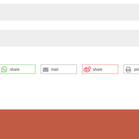
the cited claim, a
indicating in whic
citation was made
share
mail
share
pri
tale. (2026).
EuroMediterranean Biomedical Journal
,
1
.
ution-NonCommercial 4.0 International License
.