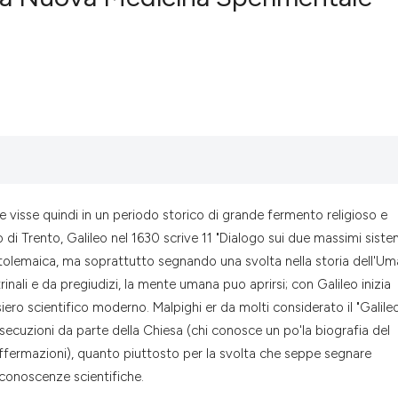
0
Citing Pub
0
Supportin
0
Mentionin
0
Contrasti
 visse quindi in un periodo storico di grande fermento religioso e
See how this artic
 di Trento, Galileo nel 1630 scrive 11 "Dialogo sui due massimi siste
cited at
scite.ai
olemaica, ma soprattutto segnando una svolta nella storia dell'Uma
inali e da pregiudizi, la mente umana puo aprirsi; con Galileo inizia
Scite shows how a
iero scientifico moderno. Malpighi er da molti considerato il "Galile
has been cited by 
secuzioni da parte della Chiesa (chi conosce un po'la biografia del
context of the cit
affermazioni), quanto piuttosto per la svolta che seppe segnare
classification des
 conoscenze scientifiche.
it supports, menti