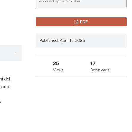
endorsed by the publisher.
lications
PDF
g
g
Published:
April 13 2026
ng
25
17
Views
Downloads
le has been
mi del
nita:
 scientific paper
o
providing the
ation, a
cribing whether
ons, or contrasts