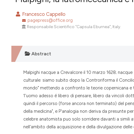
VIEW THIS ISSUE
Francesco Cappello
pagepress@office.org
Responsabile Scientifico “Capsula Eburnea”, Italy.
Abstract
Malpighi nacque a Crevalcore il 10 marzo 1628; nacque e
culturale: siamo subito dopo la Controriforma il Concilio
mondo" mettendo a confronto le teorie copernicana e t
1'uomo adesso é libero di pensare, libero da vincoli dottr
quindi il percorso (forse ancora non terminato) del pens
della medicina", e P'analogia non deriva da presunte per
celebre anatomista puo solo sorridere davanti a simili 
nell'ambito della acquisizione e della divulgazione delle